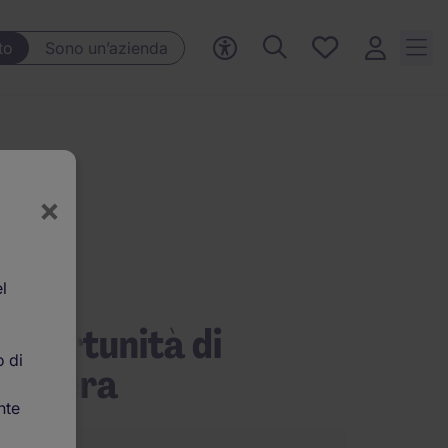
Preferiti, 0
to
Sono un’azienda
Opportunità
salvate
×
l
pportunità di
o di
arriera
nte