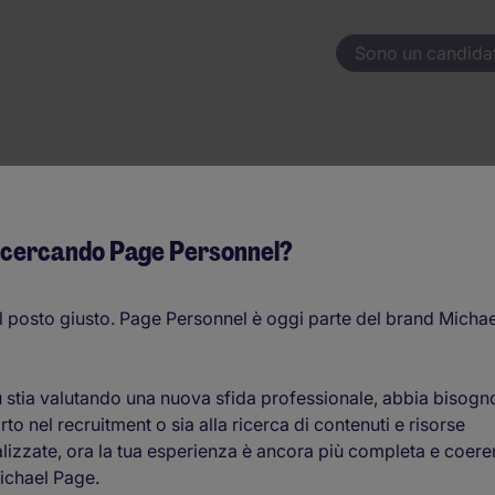
Sono un candida
es Specialist
 cercando Page Personnel?
35.000EUR - 40.000EUR per anno
l posto giusto. Page Personnel è oggi parte del brand Michae
O
 stia valutando una nuova sfida professionale, abbia bisogn
c
to nel recruitment o sia alla ricerca di contenuti e risorse
lizzate, ora la tua esperienza è ancora più completa e coere
ichael Page.