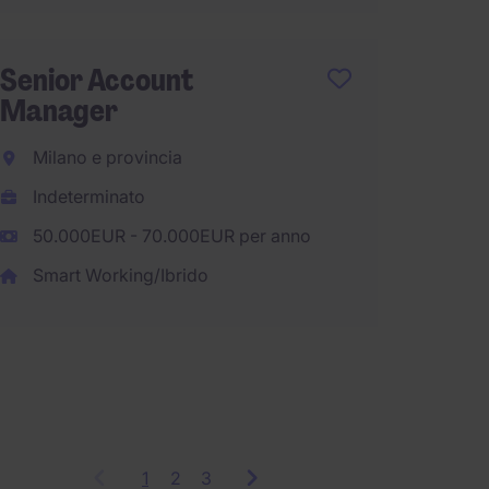
70.000
Smart 
Senior Account
Manager
Senior
Milano e provincia
a Vero
Indeterminato
50.000EUR - 70.000EUR per anno
Verona
Smart Working/Ibrido
Indete
55.000
Smart 
1
Showing
2
3