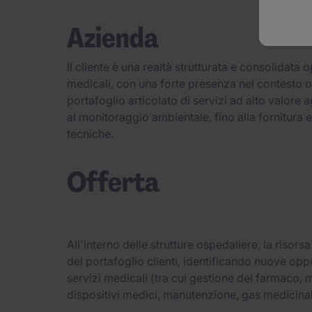
Azienda
Il cliente è una realtà strutturata e consolidata 
medicali, con una forte presenza nel contesto o
portafoglio articolato di servizi ad alto valore
al monitoraggio ambientale, fino alla fornitura e
tecniche.
Offerta
All'interno delle strutture ospedaliere, la risor
del portafoglio clienti, identificando nuove opp
servizi medicali (tra cui gestione del farmaco,
dispositivi medici, manutenzione, gas medicinali