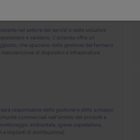
operante nel settore dei servizi e delle soluzioni
spedaliero e sanitario. L'azienda offre un
 aggiunto, che spaziano dalla gestione del farmaco
 manutenzione di dispositivi e infrastrutture
sa sarà responsabile della gestione e dello sviluppo
ortunità commerciali nell'ambito dei prodotti e
 monitoraggio ambientale, igiene ospedaliera,
 e impianti di distribuzione).