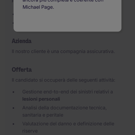
Pubblicato il 09/07/2026
Michael Page.
Compagnia assicurativa
Inserimento diretto a tempo indeterminato
Azienda
Il nostro cliente è una compagnia assicurativa.
Offerta
Il candidato si occuperà delle seguenti attività:
Gestione end-to-end dei sinistri relativi a
lesioni personali
Analisi della documentazione tecnica,
sanitaria e peritale
Valutazione del danno e definizione delle
riserve