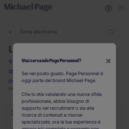
Torna alla ricerca
Liquidatore Lesioni
×
Stai cercando Page Personnel?
Milano e provincia
Indeterminato
Sei nel posto giusto. Page Personnel è
oggi parte del brand Michael Page.
41.000EUR - 47.000EUR
per anno
Che tu stia valutando una nuova sfida
professionale, abbia bisogno di
supporto nel recruitment o sia alla
Offerta
Riepilogo
Opportunità di carriera
ricerca di contenuti e risorse
specializzate, ora la tua esperienza è
ancora più completa e coerente con