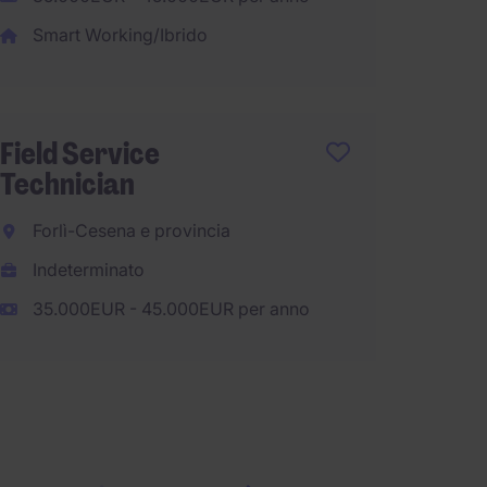
Indete
Smart Working/Ibrido
25.000
Field Service
Ingeg
Technician
termot
Forlì-Cesena e provincia
Roma
Indeterminato
Indete
35.000EUR - 45.000EUR per anno
30.000
Smart 