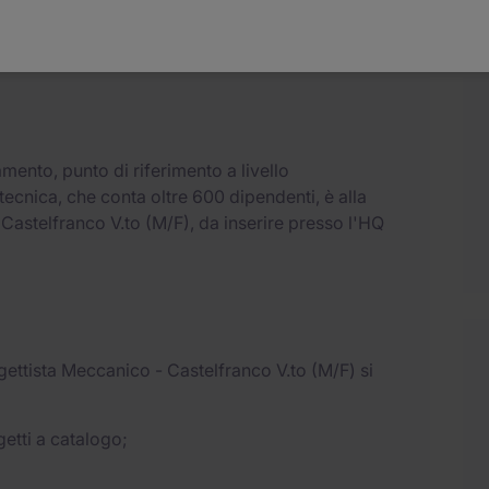
roduttive in Italia e all'estero
 persone
damento, punto di riferimento a livello
otecnica, che conta oltre 600 dipendenti, è alla
 Castelfranco V.to (M/F), da inserire presso l'HQ
ogettista Meccanico - Castelfranco V.to (M/F) si
etti a catalogo;