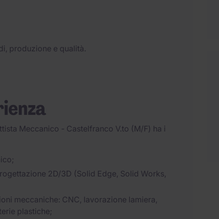
i, produzione e qualità.
rienza
ettista Meccanico - Castelfranco V.to (M/F) ha i
ico;
ogettazione 2D/3D (Solid Edge, Solid Works,
ioni meccaniche: CNC, lavorazione lamiera,
erie plastiche;