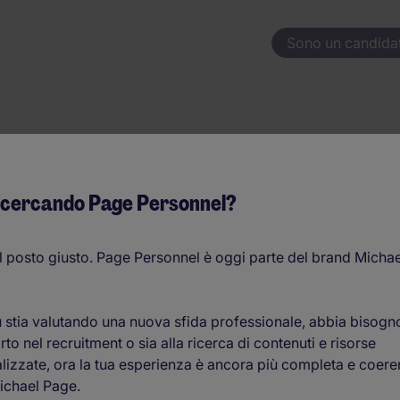
Sono un candida
ccanico - Castelf
 cercando Page Personnel?
l posto giusto. Page Personnel è oggi parte del brand Michae
30.000EUR - 45.000EUR per anno
 stia valutando una nuova sfida professionale, abbia bisogn
to nel recruitment o sia alla ricerca di contenuti e risorse
O
lizzate, ora la tua esperienza è ancora più completa e coere
c
ichael Page.