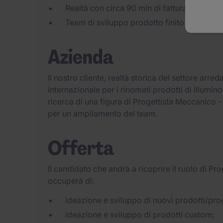
Realtà con circa 90 mln di fatturato - Sedi p
Team di sviluppo prodotto finito - circa 15
Azienda
Il nostro cliente, realtà storica del settore arre
internazionale per i rinomati prodotti di illumin
ricerca di una figura di Progettista Meccanico -
per un ampliamento del team.
Offerta
Il candidato che andrà a ricoprire il ruolo di Pr
occuperà di:
ideazione e sviluppo di nuovi prodotti/prog
ideazione e sviluppo di prodotti custom;