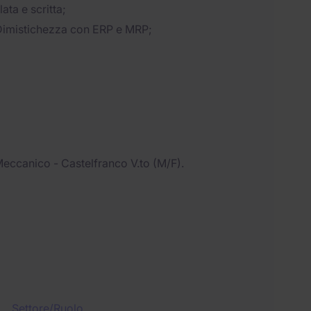
ta e scritta;
Dimistichezza con ERP e MRP;
Meccanico - Castelfranco V.to (M/F).
Settore/Ruolo