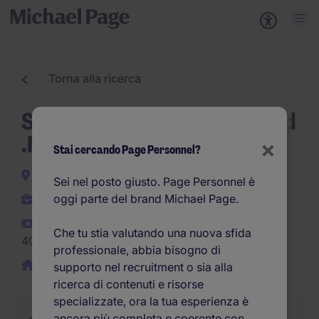
Torna alla ricerca
Software Developer SQL and
.NET Junior/Senior
×
Stai cercando Page Personnel?
Modena e provincia
Sei nel posto giusto. Page Personnel è
oggi parte del brand Michael Page.
Indeterminato
25.000EUR -
Che tu stia valutando una nuova sfida
40.000EUR per anno
professionale, abbia bisogno di
Smart Working/Ibrido
supporto nel recruitment o sia alla
ricerca di contenuti e risorse
specializzate, ora la tua esperienza è
ancora più completa e coerente con