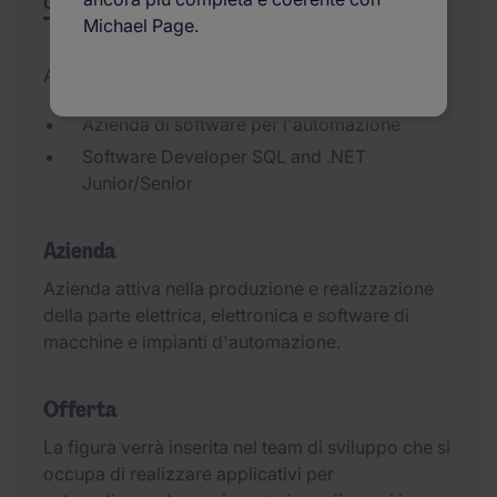
Offerta
Riepilogo
Opportunità di carriera
Michael Page.
Aggiornato il 09/06/2026
Azienda di software per l'automazione
Software Developer SQL and .NET
Junior/Senior
Azienda
Azienda attiva nella produzione e realizzazione
della parte elettrica, elettronica e software di
macchine e impianti d'automazione.
Offerta
La figura verrà inserita nel team di sviluppo che si
occupa di realizzare applicativi per