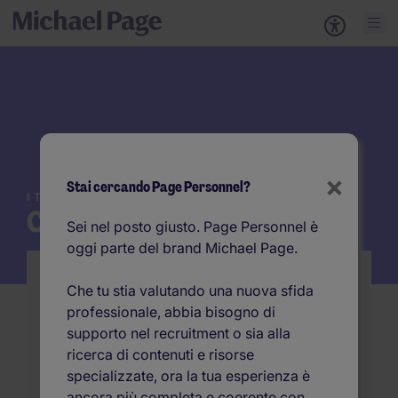
×
Stai cercando Page Personnel?
ITALIA
Contatta Michael Page
Sei nel posto giusto. Page Personnel è
oggi parte del brand Michael Page.
Aziende
Che tu stia valutando una nuova sfida
professionale, abbia bisogno di
Da 50 anni mettiamo in contatto aziende e
supporto nel recruitment o sia alla
talenti che fanno la differenza, supportando
ricerca di contenuti e risorse
la crescita del business e delle carriere.
specializzate, ora la tua esperienza è
ancora più completa e coerente con