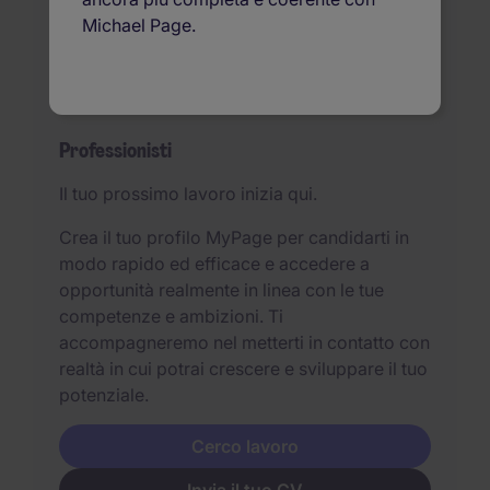
Selezione del personale
Michael Page.
Richiedi un contatto
Professionisti
Il tuo prossimo lavoro inizia qui.
Crea il tuo profilo MyPage per candidarti in
modo rapido ed efficace e accedere a
opportunità realmente in linea con le tue
competenze e ambizioni. Ti
accompagneremo nel metterti in contatto con
realtà in cui potrai crescere e sviluppare il tuo
potenziale.
Cerco lavoro