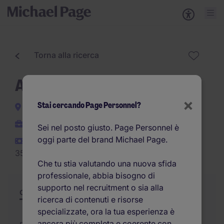
Torna alla ricerca
Account executive
×
Stai cercando Page Personnel?
Verona e provincia
Indeterminato
Sei nel posto giusto. Page Personnel è
oggi parte del brand Michael Page.
30.000EUR -
35.000EUR per anno
Che tu stia valutando una nuova sfida
professionale, abbia bisogno di
supporto nel recruitment o sia alla
Offerta
Riepilogo
Opportunità di carriera
ricerca di contenuti e risorse
specializzate, ora la tua esperienza è
ancora più completa e coerente con