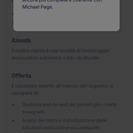
Pubblicato il 06/07/2026
Michael Page.
Broker assicurativo
Inserimento diretto a tempo indeterminato
Azienda
Il nostro cliente è una società di brokeraggio
assicurativo autonoma e ben strutturata.
Offerta
Il candidato inserito all'interno dell'organico si
occuperà di:
Gestione end-to-end del portafoglio clienti
assegnato
Analisi dei rischi e individuazione delle
soluzioni assicurative più adeguate