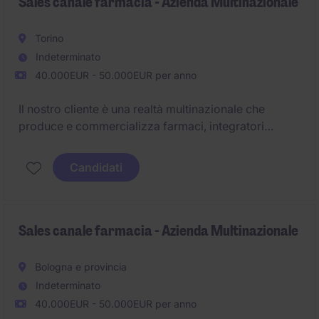
Sales canale farmacia - Azienda Multinazionale
Siamo alla ricerca di un Area Manager che
coordinerà Triveneto, Emilia Romagna, Marche e
Torino
Abruzzo
Indeterminato
40.000EUR - 50.000EUR per anno
Il nostro cliente è una realtà multinazionale che
produce e commercializza farmaci, integratori
alimentari e cosmetici.
Candidati
Siamo alla ricerca di una figura di Sales canale
farmacia per le zone di Piemonte e Valle D'Aosta.
Sales canale farmacia - Azienda Multinazionale
Bologna e provincia
Indeterminato
40.000EUR - 50.000EUR per anno