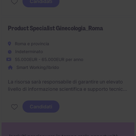
Candidati
occuperà del Piemonte.
Product Specialist Ginecologia_Roma
Roma e provincia
Indeterminato
55.000EUR - 65.000EUR per anno
Smart Working/Ibrido
La risorsa sarà responsabile di garantire un elevato
livello di informazione scientifica e supporto tecnico
sui prodotti dell'area terapeutica assegnata,
collaborando con medici, farmacisti e altri
Candidati
professionisti sanitari.