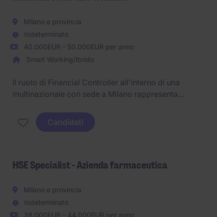
Milano e provincia
Indeterminato
40.000EUR - 50.000EUR per anno
Smart Working/Ibrido
Il ruolo di Financial Controller all'interno di una
multinazionale con sede a Milano rappresenta
un'opportunità strategica per il presidio, la gestione e
il monitoraggio delle attività finanziarie aziendali. La
Candidati
posizione richiede solide capacità analitiche,
un'elevata attenzione al dettaglio e spiccate
competenze organizzative, al fine di supportare il
processo decisionale e garantire il rispetto degli
HSE Specialist - Azienda farmaceutica
standard finanziari e di controllo interno.
Milano e provincia
Indeterminato
38.000EUR - 44.000EUR per anno