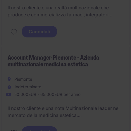
Il nostro cliente è una realtà multinazionale che
produce e commercializza farmaci, integratori
alimentari e cosmetici.
Candidati
Siamo alla ricerca di una figura di Sales canale
farmacia per le zone di Bologna, Modena, Ferrara e
Ravenna.
Account Manager Piemonte - Azienda
multinazionale medicina estetica
Piemonte
Indeterminato
50.000EUR - 65.000EUR per anno
Il nostro cliente è una nota Multinazionale leader nel
mercato della medicina estetica.
Siamo alla ricerca di un Account Manager che si