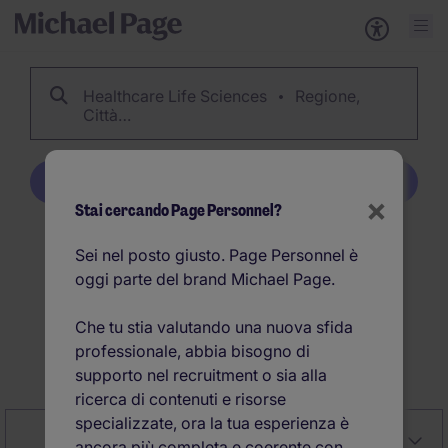
Healthcare Life Sciences
Regione,
Città…
Crea Job Alert
×
Stai cercando Page Personnel?
128
Offerte di lavoro per
Sei nel posto giusto. Page Personnel è
oggi parte del brand Michael Page.
Healthcare Life Sciences
Che tu stia valutando una nuova sfida
professionale, abbia bisogno di
Crea Job Alert
supporto nel recruitment o sia alla
ricerca di contenuti e risorse
specializzate, ora la tua esperienza è
Close
Rilevanza
Affina la ricerca
ancora più completa e coerente con