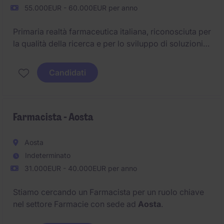
55.000EUR - 60.000EUR per anno
Primaria realtà farmaceutica italiana, riconosciuta per
la qualità della ricerca e per lo sviluppo di soluzioni
innovative orientate al benessere delle persone,
ricerca un Informatore Scientifico del Farmaco per il
Candidati
consolidamento e lo sviluppo della propria presenza
sul territorio di
Roma Nord, Viterbo e Rieti
.
Farmacista - Aosta
Aosta
Indeterminato
31.000EUR - 40.000EUR per anno
Stiamo cercando un Farmacista per un ruolo chiave
nel settore Farmacie con sede ad
Aosta
.