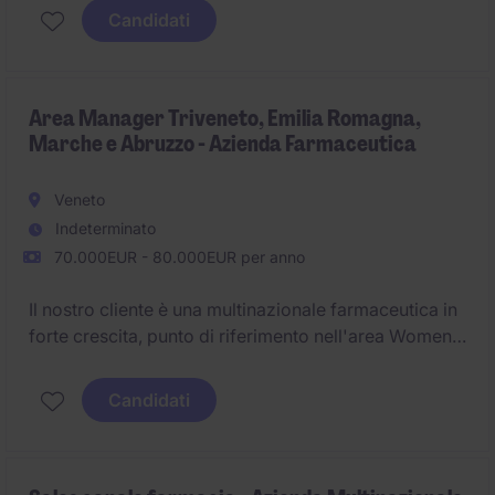
Candidati
Area Manager Triveneto, Emilia Romagna,
Marche e Abruzzo - Azienda Farmaceutica
Veneto
Indeterminato
70.000EUR - 80.000EUR per anno
Il nostro cliente è una multinazionale farmaceutica in
forte crescita, punto di riferimento nell'area Women
Health.
Candidati
L'azienda si distingue per un approccio innovativo e
un forte orientamento al paziente, supportato da
continui investimenti in ricerca e sviluppo.