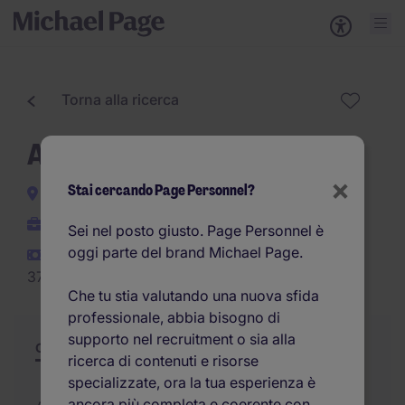
Torna alla ricerca
Accountant
×
Stai cercando Page Personnel?
Genova
Indeterminato
Sei nel posto giusto. Page Personnel è
oggi parte del brand Michael Page.
30.000EUR -
37.000EUR per anno
Che tu stia valutando una nuova sfida
professionale, abbia bisogno di
supporto nel recruitment o sia alla
Offerta
Riepilogo
Opportunità di carriera
ricerca di contenuti e risorse
specializzate, ora la tua esperienza è
ancora più completa e coerente con