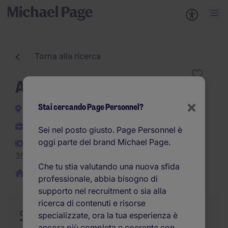
Torna alla ricerca
AI DATA ENGINEER
×
Stai cercando Page Personnel?
Bologna
Indeterminato
Sei nel posto giusto. Page Personnel è
oggi parte del brand Michael Page.
25.000EUR -
35.000EUR per anno
Che tu stia valutando una nuova sfida
Smart Working/Ibrido
professionale, abbia bisogno di
supporto nel recruitment o sia alla
ricerca di contenuti e risorse
Offerta
Riepilogo
Opportunità di carriera
specializzate, ora la tua esperienza è
ancora più completa e coerente con