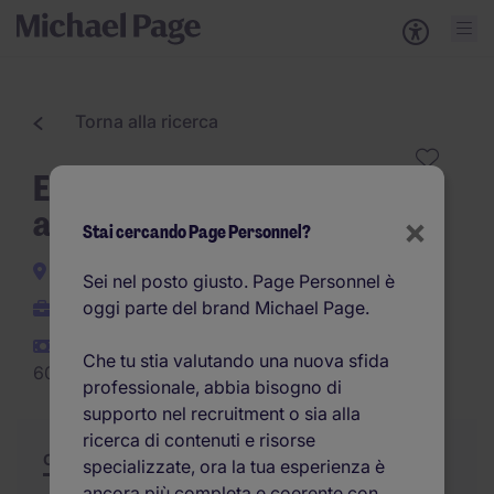
Torna alla ricerca
ERP Application Manager
area Contabilità
×
Stai cercando Page Personnel?
Milano e provincia
Sei nel posto giusto. Page Personnel è
oggi parte del brand Michael Page.
Indeterminato
45.000EUR -
Che tu stia valutando una nuova sfida
60.000EUR per anno
professionale, abbia bisogno di
supporto nel recruitment o sia alla
ricerca di contenuti e risorse
Offerta
Riepilogo
Opportunità di carriera
specializzate, ora la tua esperienza è
ancora più completa e coerente con