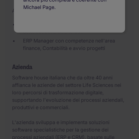
Michael Page.
Aggiornato il 18/06/2026
Software house con focus nel settore Life
Sciences zona Milano Est.
ERP Manager con competenze nell'area
finance, Contabilità e avvio progetti
Azienda
Software house italiana che da oltre 40 anni
affianca le aziende del settore Life Sciences nei
loro percorsi di trasformazione digitale,
supportando l'evoluzione dei processi aziendali,
produttivi e commerciali.
L'azienda sviluppa e implementa soluzioni
software specialistiche per la gestione dei
processi aziendali (ERP e CRM), basate sulle