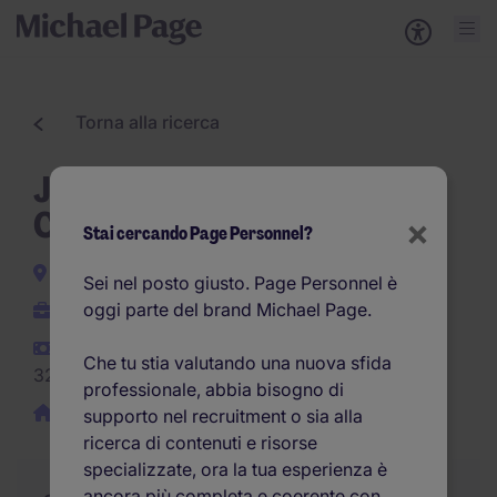
Torna alla ricerca
Junior Media Planner -
Categorie Protette L.68/99
×
Stai cercando Page Personnel?
Milano e provincia
Sei nel posto giusto. Page Personnel è
oggi parte del brand Michael Page.
Indeterminato
26.000EUR -
Che tu stia valutando una nuova sfida
32.000EUR per anno
professionale, abbia bisogno di
Smart Working/Ibrido
supporto nel recruitment o sia alla
ricerca di contenuti e risorse
specializzate, ora la tua esperienza è
ancora più completa e coerente con