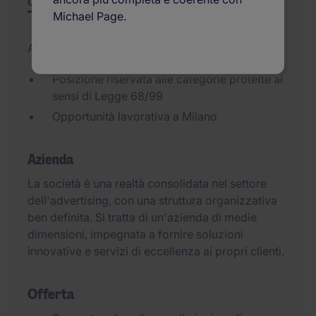
Offerta
Riepilogo
Opportunità di carriera
Michael Page.
Aggiornato il 21/07/2026
Posizione riservata alle categorie protette ai
sensi di Legge 68/99
Opportunità lavorativa a Milano
Azienda
La società è una realtà consolidata nel settore
dell'advertising, con una struttura organizzativa
ben definita. Si tratta di un'azienda di medie
dimensioni, impegnata a fornire soluzioni
innovative e servizi di eccellenza ai propri clienti.
Offerta