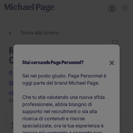
Torna alla ricerca
Responsabile di Commessa -
Civil Costruction
×
Stai cercando Page Personnel?
Pordenone e provincia
Sei nel posto giusto. Page Personnel è
oggi parte del brand Michael Page.
Indeterminato
50.000EUR -
Che tu stia valutando una nuova sfida
60.000EUR per anno
professionale, abbia bisogno di
supporto nel recruitment o sia alla
ricerca di contenuti e risorse
Offerta
Riepilogo
Opportunità di carriera
specializzate, ora la tua esperienza è
ancora più completa e coerente con