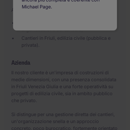
Michael Page.
Aggiornato il 03/07/2026
Ruolo con autonomia reale sulla gestione e
organizzazione del cantiere;
Cantieri in Friuli, edilizia civile (pubblica e
privata).
Azienda
Il nostro cliente è un'impresa di costruzioni di
medie dimensioni, con una presenza consolidata
in Friuli Venezia Giulia e una forte operatività su
progetti di edilizia civile, sia in ambito pubblico
che privato.
Si distingue per una gestione diretta dei cantieri,
un'organizzazione snella e un approccio
concreto, poco burocratico, fortemente orientato