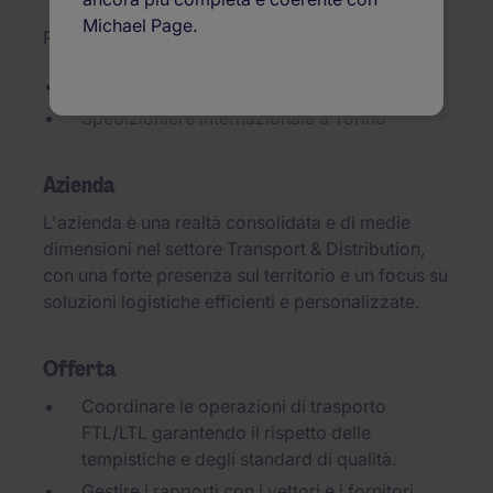
Michael Page.
Pubblicato il 29/05/2026
Responsabile Operativo Agenzia FTL/LTL
Spedizioniere Internazionale a Torino
Azienda
L'azienda è una realtà consolidata e di medie
dimensioni nel settore Transport & Distribution,
con una forte presenza sul territorio e un focus su
soluzioni logistiche efficienti e personalizzate.
Offerta
Coordinare le operazioni di trasporto
FTL/LTL garantendo il rispetto delle
tempistiche e degli standard di qualità.
Gestire i rapporti con i vettori e i fornitori,