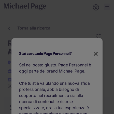
Torna alla ricerca
Responsabile Operativo
Agenzia FTL/LTL a Torino
×
Stai cercando Page Personnel?
Torino
Sei nel posto giusto. Page Personnel è
oggi parte del brand Michael Page.
Indeterminato
44.000EUR -
Che tu stia valutando una nuova sfida
60.000EUR per anno
professionale, abbia bisogno di
supporto nel recruitment o sia alla
ricerca di contenuti e risorse
Offerta
Riepilogo
Opportunità di carriera
specializzate, ora la tua esperienza è
ancora più completa e coerente con