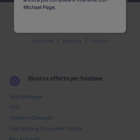
Michael Page.
Ricerca offerte per
Funzione
Regione
Settore
Ricerca offerte per funzione
Area Manager
CFO
Direttore Generale
Fast Moving Consumer Goods
Key Account