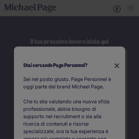
Il tuo prossimo lavoro inizia qui
Cerca
×
Stai cercando Page Personnel?
Job title
Sei nel posto giusto. Page Personnel è
oggi parte del brand Michael Page.
Dove
Che tu stia valutando una nuova sfida
professionale, abbia bisogno di
supporto nel recruitment o sia alla
ricerca di contenuti e risorse
specializzate, ora la tua esperienza è
ancora più completa e coerente con