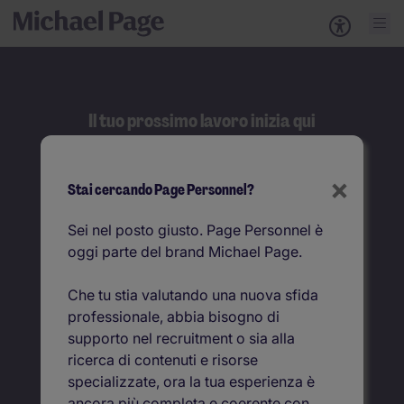
Il tuo prossimo lavoro inizia qui
Cerca
×
Stai cercando Page Personnel?
Job title
Sei nel posto giusto. Page Personnel è
oggi parte del brand Michael Page.
Dove
Che tu stia valutando una nuova sfida
professionale, abbia bisogno di
supporto nel recruitment o sia alla
ricerca di contenuti e risorse
specializzate, ora la tua esperienza è
ancora più completa e coerente con