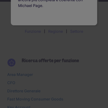
Michael Page.
Ricerca offerte per
Funzione
Regione
Settore
Ricerca offerte per funzione
Area Manager
CFO
Direttore Generale
Fast Moving Consumer Goods
Key Account