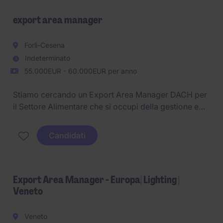
dell'espansione del business sui mercati esteri
attraverso strategie di vendita mirate.
export area manager
Forlì-Cesena
Indeterminato
55.000EUR - 60.000EUR per anno
Stiamo cercando un Export Area Manager DACH per
il Settore Alimentare che si occupi della gestione e
dello sviluppo commerciale nei mercati di lingua
tedesca. Il ruolo richiede una solida conoscenza del
Candidati
settore e capacità di costruire relazioni durature con i
clienti.
Export Area Manager - Europa| Lighting |
Veneto
Veneto