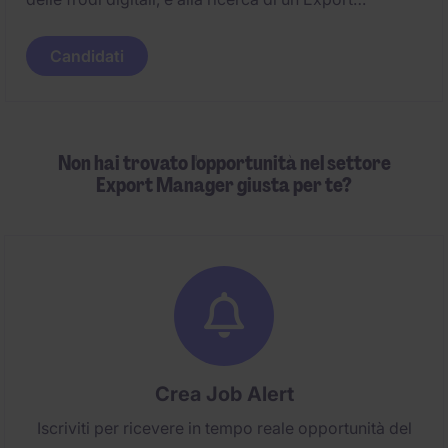
Manager per guidare l'espansione commerciale
nell'area DACH (Germania, Austria, Svizzera). La
Candidati
figura sarà responsabile dell'intero ciclo di vendita,
con l'obiettivo di consolidare la presenza del brand
in mercati strategici e ad alto potenziale.
Non hai trovato l'opportunità nel settore
Export Manager giusta per te?
Crea Job Alert
Iscriviti per ricevere in tempo reale opportunità del