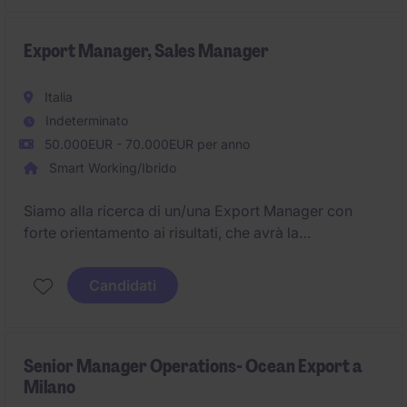
responsabile di seguire l'area della Turchia, Balcani e
i paesi Scandinavi.
Export Manager, Sales Manager
Italia
Indeterminato
50.000EUR - 70.000EUR per anno
Smart Working/Ibrido
Siamo alla ricerca di un/una Export Manager con
forte orientamento ai risultati, che avrà la
responsabilità di sviluppare e consolidare i mercati di
lingua tedesca per una realtà leader nell'arredo di
Candidati
alta gamma, con focus specifico sugli imbottiti.
Senior Manager Operations- Ocean Export a
Milano