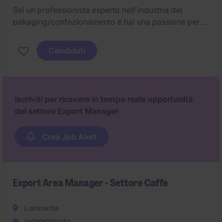
Sei un professionista esperto nell'industria del
pakaging/confezionamento e hai una passione per le
vendite internazionali? Stiamo cercando un Export
Area Manager per gestire e sviluppare i mercati
Candidati
esteri con un approccio strategico e orientato ai
risultati.
Iscriviti per ricevere in tempo reale opportunità
del settore Export Manager
Crea Job Alert
Export Area Manager - Settore Caffè
Lombardia
Indeterminato