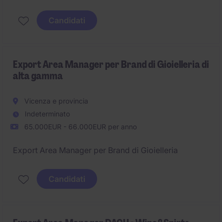
dell'implementazione delle strategie commerciali,
con l'obiettivo di consolidare il business esistente e
Candidati
sviluppare nuove opportunità nei mercati esteri e
domestici
Export Area Manager per Brand di Gioielleria di
alta gamma
Vicenza e provincia
Indeterminato
65.000EUR - 66.000EUR per anno
Export Area Manager per Brand di Gioielleria
Candidati