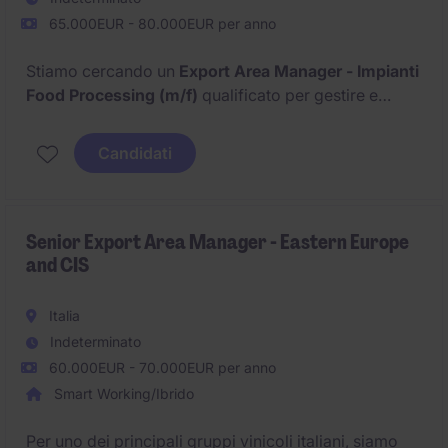
65.000EUR - 80.000EUR per anno
Stiamo cercando un
Export Area Manager - Impianti
Food Processing (m/f)
qualificato per gestire e
sviluppare le vendite nei mercati internazionali. Il
candidato ideale sarà responsabile dell'ampliamento
Candidati
del portafoglio clienti e del raggiungimento degli
obiettivi di vendita.
Senior Export Area Manager - Eastern Europe
and CIS
Italia
Indeterminato
60.000EUR - 70.000EUR per anno
Smart Working/Ibrido
Per uno dei principali gruppi vinicoli italiani, siamo