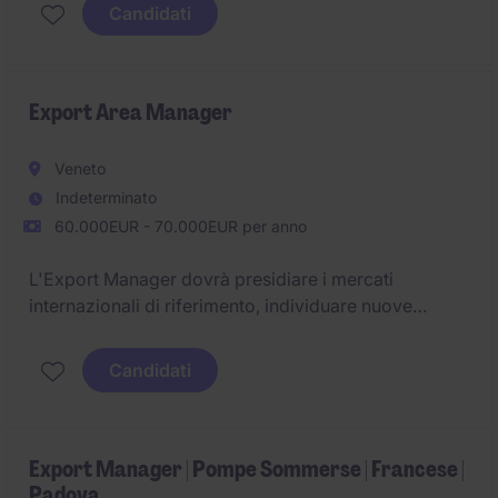
Mixology. Il ruolo richiede un approccio dinamico ed
Candidati
una forte capacità di costruire e mantenere relazioni
con i clienti
Export Area Manager
Veneto
Indeterminato
60.000EUR - 70.000EUR per anno
L'Export Manager dovrà presidiare i mercati
internazionali di riferimento, individuare nuove
opportunità commerciali, coordinare le risorse
interne ed esterne coinvolte nel processo export e
Candidati
contribuire alla definizione delle strategie di sviluppo
per area geografica, canale e tipologia di cliente.
Export Manager | Pompe Sommerse | Francese |
Padova