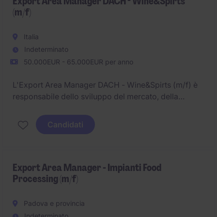
Export Area Manager DACH - Wine&Spirts
(m/f)
Italia
Indeterminato
50.000EUR - 65.000EUR per anno
L'Export Area Manager DACH - Wine&Spirts (m/f) è
responsabile dello sviluppo del mercato, della
gestione dei partner commerciali e
dell'implementazione delle strategie di crescita nei
Candidati
canali Ho.Re.Ca. e GDO. Il ruolo prevede attività di
business development, negoziazione, analisi delle
performance e partecipazione a eventi di settore,
garantendo il raggiungimento degli obiettivi
Export Area Manager - Impianti Food
Processing (m/f)
commerciali.
Padova e provincia
Indeterminato