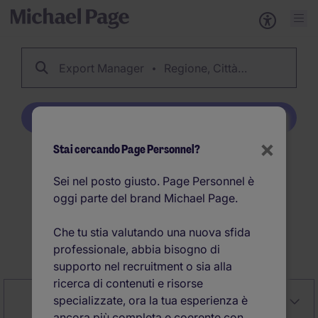
Export Manager
Regione, Città…
Crea Job Alert
×
Stai cercando Page Personnel?
26
Offerte di lavoro per
Sei nel posto giusto. Page Personnel è
Export Manager
oggi parte del brand Michael Page.
Che tu stia valutando una nuova sfida
Crea Job Alert
professionale, abbia bisogno di
supporto nel recruitment o sia alla
ricerca di contenuti e risorse
specializzate, ora la tua esperienza è
Close
Rilevanza
Affina la ricerca
ancora più completa e coerente con