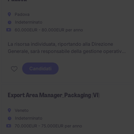
Padova
Indeterminato
60.000EUR - 80.000EUR per anno
La risorsa individuata, riportando alla Direzione
Generale, sarà responsabile della gestione operativa
delle attività commerciali nei mercati esteri assegnati
garantendo efficienza nei processi e supporto
Candidati
continuo ai clienti internazionali. Parteciperà
attivamente allo sviluppo del business in Europa con
particolare focus sulla Francia e successivamente,
altri Paesi da definire.
Export Area Manager_Packaging (VI)
Veneto
Indeterminato
70.000EUR - 75.000EUR per anno