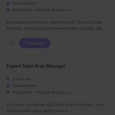
Indeterminato
50.000EUR - 60.000EUR per anno
La risorsa individuata, riportando all' Export Sales
Director, parteciperà attivamente allo sviluppo del
business in Europa con Paesi da definire sulla base di
relazione attive in loco, con supervisione e
Candidati
coordinamento della rete vendita, filiali commerciali
e agenzie.
Export Sales Area Manager
Lombardia
Indeterminato
45.000EUR - 60.000EUR per anno
La figura, riportando alla Direzione Aziendale, sarà
responsabile della definizione e