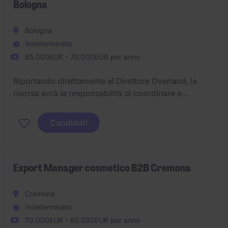
Bologna
Bologna
Indeterminato
65.000EUR - 70.000EUR per anno
Riportando direttamente al Direttore Overland, la
risorsa avrà la responsabilità di coordinare e
sviluppare il network dei partner europei, garantendo
il presidio delle relazioni commerciali e operative
Candidati
con i corrispondenti esteri.
Sede di lavoro: non vincolante. Saranno valutate
candidature nelle aree di Milano, Bologna.
Export Manager cosmetico B2B Cremona
Cremona
Indeterminato
70.000EUR - 85.000EUR per anno