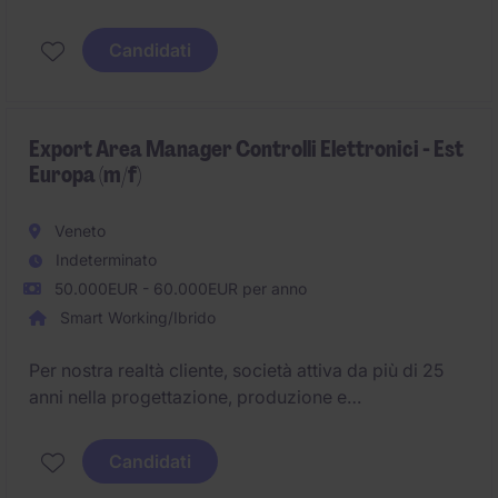
business transformation initiatives across the
aesthetics market, with a strong focus on Asia, Far
Candidati
East, and Middle East regions. Responsible for
coordinating commercial operations, developing
partnerships, improving pricing governance, and
driving analytical insights to support strategic growth
Export Area Manager Controlli Elettronici - Est
Europa (m/f)
and operational efficiency.
Veneto
Indeterminato
50.000EUR - 60.000EUR per anno
Smart Working/Ibrido
Per nostra realtà cliente, società attiva da più di 25
anni nella progettazione, produzione e
commercializzazione di controlli elettronici, siamo
alla ricerca di una figura di Export Area Manager
Candidati
Controlli Elettronici - Est Europa (m/f), che sarà