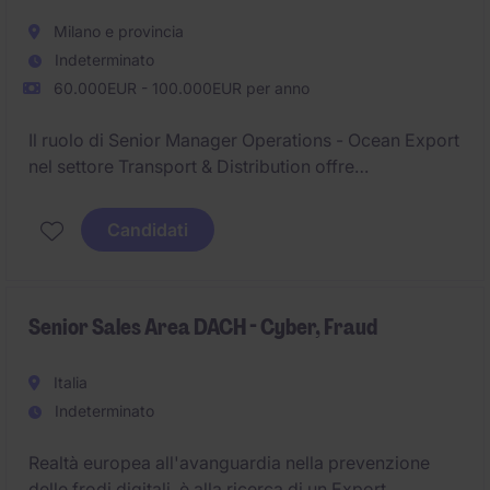
Milano e provincia
Indeterminato
60.000EUR - 100.000EUR per anno
Il ruolo di Senior Manager Operations - Ocean Export
nel settore Transport & Distribution offre
l'opportunità di gestire operazioni logistiche
nell'intero processo di esportazione marittima. La
Candidati
posizione è basata a Milano, con responsabilità
strategiche e operative nelle seguenti sedi Europee:
Barcellona, Valencia e Milano.
Senior Sales Area DACH - Cyber, Fraud
Italia
Indeterminato
Realtà europea all'avanguardia nella prevenzione
delle frodi digitali, è alla ricerca di un Export