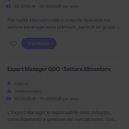
45.000EUR - 50.000EUR per anno
Per realtà internazionale in crescita operante nel
settore beverage/wine premium, parte di un gruppo
attivo nel lusso a livello globale, sono alla ricerca di
un/una Export Manager che supporti il gruppo nello
Candidati
sviluppo e consolidamento del mercato
internazionale con focus Nord ed est Europa
Export Manager GDO - Settore Alimentare
Salerno
Indeterminato
50.000EUR - 70.000EUR per anno
L'Export Manager è responsabile dello sviluppo,
consolidamento e gestione dei mercati esteri, con
l'obiettivo di