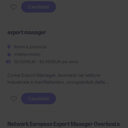
incrementare il fatturato internazionale e rafforzare il
Candidati
posizionamento dell'azienda alimentare nei paesi
strategici
export manager
Rimini e provincia
Indeterminato
50.000EUR - 55.000EUR per anno
Come Export Manager, lavorerai nel settore
industriale e manifatturiero, occupandoti della
gestione e dello sviluppo delle attività di vendita sui
mercati esteri. Il tuo obiettivo principale sarà quello
Candidati
di ampliare il portafoglio clienti e consolidare le
relazioni commerciali esistenti.
Network European Export Manager Overland a