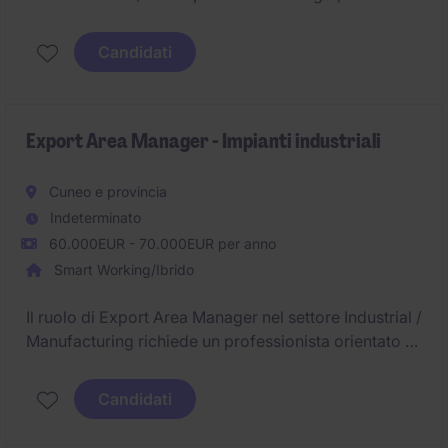
un ruolo chiave sia nella gestione del mercato
esistente sia nello sviluppo di nuove opportunità, con
Candidati
un approccio fortemente orientato alla crescita, alla
relazione e alla costruzione di business.
Export Area Manager - Impianti industriali
Cuneo e provincia
Indeterminato
60.000EUR - 70.000EUR per anno
Smart Working/Ibrido
Il ruolo di Export Area Manager nel settore Industrial /
Manufacturing richiede un professionista orientato ai
risultati, capace di sviluppare e gestire le relazioni
commerciali a livello internazionale.
Candidati
Il candidato ideale sarà responsabile della gestione e