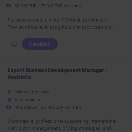
65.000EUR - 75.000EUR per anno
Per nostra realtà cliente, PMI della provincia di
Treviso attiva nella progettazione produzione e
commercializzazione di sistemi di automazione
industriale su commessa, siamo alla ricerca di una
Candidati
figura di Export Area Manager - Sistemi di
Automazione Industriale (m/f)
Export Business Development Manager -
Aesthetic
Milano e provincia
Indeterminato
40.000EUR - 60.000EUR per anno
Commercial professional supporting international
distributor management, pricing strategies, and