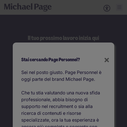
Il tuo prossimo lavoro inizia qui
Cerca
×
Stai cercando Page Personnel?
Job title
Sei nel posto giusto. Page Personnel è
oggi parte del brand Michael Page.
Dove
Che tu stia valutando una nuova sfida
professionale, abbia bisogno di
supporto nel recruitment o sia alla
ricerca di contenuti e risorse
specializzate, ora la tua esperienza è
ancora più completa e coerente con