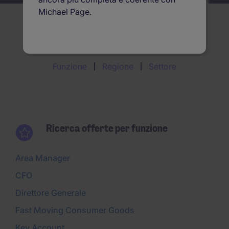
Michael Page.
Ricerca offerte per
Funzione
Regione
Settore
Ricerca offerte per funzione
Area Manager
CFO
Direttore Generale
Fast Moving Consumer Goods
Key Account