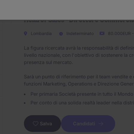
Head of Sales - Direttore Commercia
Lombardia
Indeterminato
80.000EUR -
La figura ricercata avrà la responsabilità di defin
livello nazionale, con l'obiettivo di sostenere la c
presenza sul mercato.
Sarà un punto di riferimento per il team vendite e 
funzioni Marketing, Operations e Direzione Gener
Per primaria Società presente in tutto il Mondo
Per conto di una solida realtà leader nella dist
Candidati
Salva