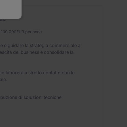
le
 100.000EUR per anno
ire e guidare la strategia commerciale a
rescita del business e consolidare la
collaborerà a stretto contatto con le
ale.
ribuzione di soluzioni tecniche