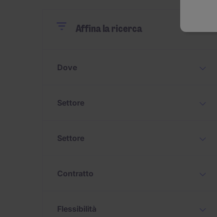
Close
Close
Annulla
Affina la ricerca
Dove
Settore
Settore
Contratto
Flessibilità