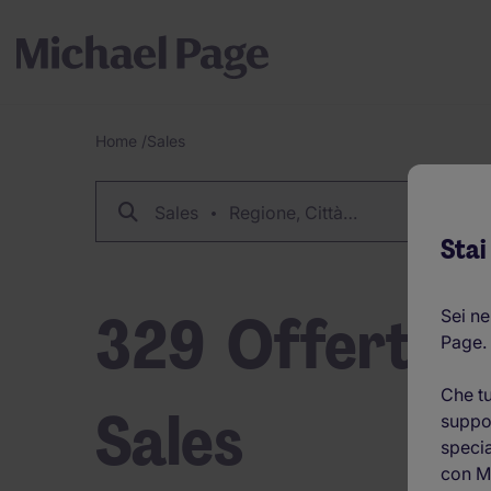
Home
/
Sales
Breadcrumb
Sales
Regione, Città…
Stai
329
Offerte di
Sei ne
Page.
Che tu
Sales
suppor
specia
con M