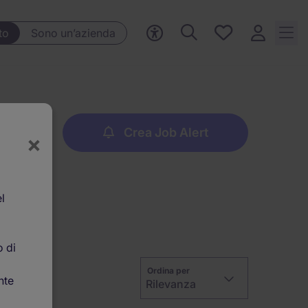
Preferiti, 0
to
Sono un’azienda
Opportunità
salvate
Crea Job Alert
×
l
o di
Ordina per
nte
Rilevanza