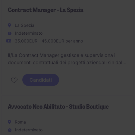
Contract Manager - La Spezia
La Spezia
Indeterminato
35.000EUR - 45.000EUR per anno
Il/La Contract Manager gestisce e supervisiona i
documenti contrattuali dei progetti aziendali sin dalla
fase di offerta. Collabora con le funzioni
commerciali, tecniche e legali per garantire
Candidati
conformità normativa, mitigazione dei rischi e
risoluzione di contenziosi. Il ruolo assicura solidità
contrattuale e trasparenza nei rapporti con clienti,
fornitori e partner.
Avvocato Neo Abilitato - Studio Boutique
Roma
Indeterminato