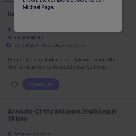
Michael Page.
Senior Associate Tax, Studio Legale
Milano e provincia
Indeterminato
60.000EUR - 80.000EUR per anno
Per prestigioso studio legale italiano, siamo alla
ricerca di un Senior Associate da inserire nel
Dipartimento Tax.
Candidati
Avvocato - Diritto del Lavoro, Studio Legale
(Milano)
Milano e provincia