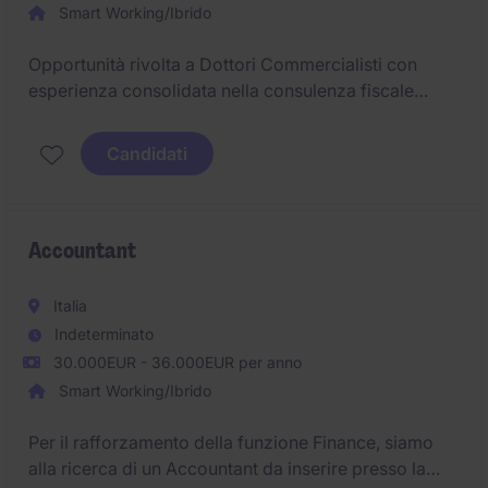
Smart Working/Ibrido
Opportunità rivolta a Dottori Commercialisti con
esperienza consolidata nella consulenza fiscale
ordinaria, interessati a inserirsi in un contesto
professionale qualificato e ad approfondire
Candidati
progettualità di maggiore complessità.
Accountant
Italia
Indeterminato
30.000EUR - 36.000EUR per anno
Smart Working/Ibrido
Per il rafforzamento della funzione Finance, siamo
alla ricerca di un Accountant da inserire presso la