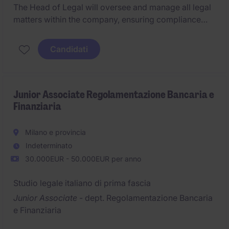
The Head of Legal will oversee and manage all legal
matters within the company, ensuring compliance
and providing strategic legal advice. This role is ideal
for a professional with expertise in the Life Science
Candidati
industry, seeking a leadership position in Milan.
Junior Associate Regolamentazione Bancaria e
Finanziaria
Milano e provincia
Indeterminato
30.000EUR - 50.000EUR per anno
Studio legale italiano di prima fascia
Junior Associate
- dept. Regolamentazione Bancaria
e Finanziaria