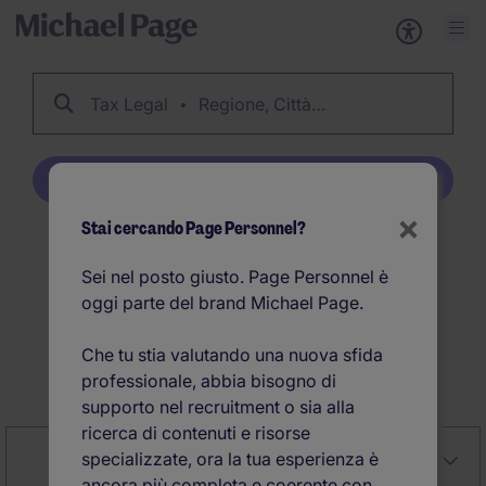
Tax Legal
Regione, Città…
Crea Job Alert
×
Stai cercando Page Personnel?
30
Offerte di lavoro per
Sei nel posto giusto. Page Personnel è
Tax Legal
oggi parte del brand Michael Page.
Che tu stia valutando una nuova sfida
Crea Job Alert
professionale, abbia bisogno di
supporto nel recruitment o sia alla
ricerca di contenuti e risorse
specializzate, ora la tua esperienza è
Close
Rilevanza
Affina la ricerca
ancora più completa e coerente con