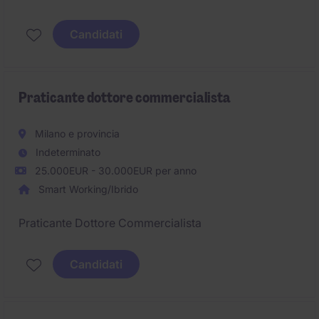
ricerca di un/una Tax Consultant con 3-5 anni di
esperienza da inserire all'interno del team Tax.
Candidati
Praticante dottore commercialista
Milano e provincia
Indeterminato
25.000EUR - 30.000EUR per anno
Smart Working/Ibrido
Praticante Dottore Commercialista
Candidati