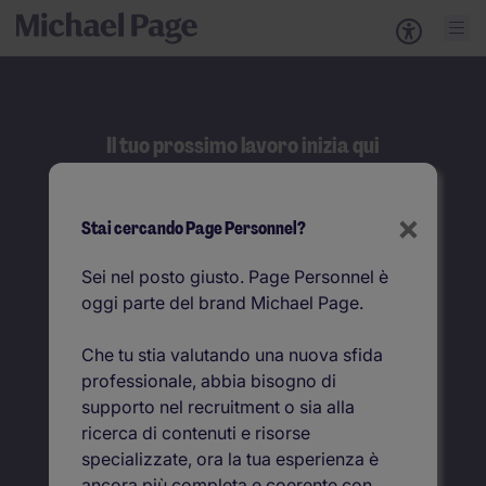
Il tuo prossimo lavoro inizia qui
Cerca
×
Stai cercando Page Personnel?
Job title
Sei nel posto giusto. Page Personnel è
oggi parte del brand Michael Page.
Dove
Che tu stia valutando una nuova sfida
professionale, abbia bisogno di
supporto nel recruitment o sia alla
ricerca di contenuti e risorse
specializzate, ora la tua esperienza è
ancora più completa e coerente con