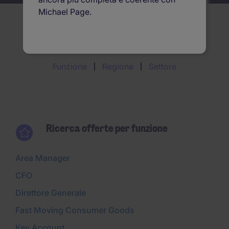
Michael Page.
Ricerca offerte per
Funzione
Regione
Settore
Ricerca offerte per funzione
Area Manager
CFO
Direttore Generale
Fast Moving Consumer Goods
Key Account