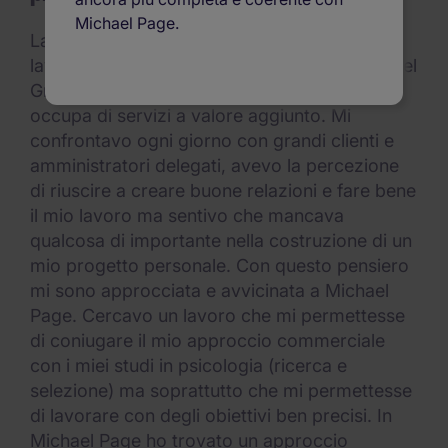
Michael Page.
Lavoro in Michael Page da 13 anni, prima di
lavorare qui ero un Account Manager in Acotel
Group, una società quotata in borsa che si
occupa di servizi a valore aggiunto. Mi
confrontavo ogni giorno con grandi clienti e
amministratori delegati, avevo la percezione
di riuscire a creare buone relazioni e fare bene
il mio lavoro ma sentivo che mancava
qualcosa di importante nella costruzione di un
mio progetto personale. Con questo pensiero
mi sono approcciata e avvicinata a Michael
Page. Cercavo un lavoro che mi permettesse
di coniugare il mio approccio commerciale
con i miei studi in psicologia (ricerca e
selezione) ma soprattutto che mi permettesse
di lavorare con degli obiettivi ben precisi. In
Michael Page ho trovato un approccio