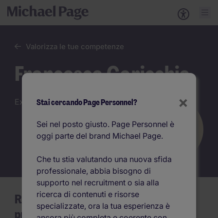
Valorizza le tue competenze
Francesca Caricchia
×
Executive Director
Stai cercando Page Personnel?
Sei nel posto giusto. Page Personnel è
oggi parte del brand Michael Page.
Che tu stia valutando una nuova sfida
professionale, abbia bisogno di
supporto nel recruitment o sia alla
ricerca di contenuti e risorse
Raccontaci la tua esperienza
specializzate, ora la tua esperienza è
professionale?
ancora più completa e coerente con