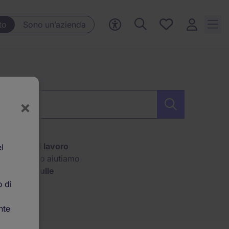
Preferiti, 0
to
Sono un’azienda
Opportunità
salvate
×
olloquio di lavoro
l
. Ogni giorno aiutiamo
o
consigli sulle
to che siate
o di
ntrare nuove persone,
nte
essità di