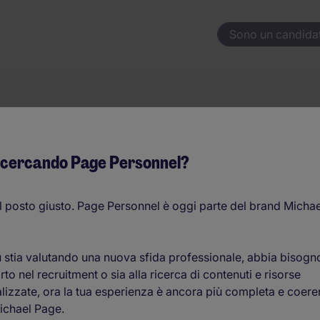
Sono un candida
lavoro
Parole chiave
 cercando Page Personnel?
settore del reclutamento. Gli head hunter hanno incontrato a
c
l posto giusto. Page Personnel è oggi parte del brand Michae
ori del mercato e con specializzazioni e background differenti
zzando i CV, perfezionando le lettere di presentazione e dand
nto nell'ambito della loro carriera. Indipendentemente dal fat
 stia valutando una nuova sfida professionale, abbia bisogn
ondamentale di qualsiasi carriera è il colloquio di lavoro.
to nel recruitment o sia alla ricerca di contenuti e risorse
ale e salutano i potenziali datori di lavoro. Per alcuni, inco
lizzate, ora la tua esperienza è ancora più completa e coere
ome il
candidato perfetto
rende l'incontro stressante. La nec
ichael Page.