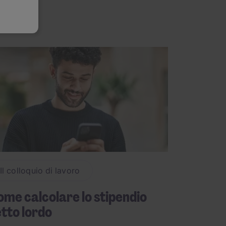
te, c'è molto in
rebbe essere
gnificativo del perché i
 stress durante la
avoro faccia a faccia,
lpo. Un colloquio di
le vostre capacità ed
loro team. Allo stesso
lla che vi permetterà
a serie di consigli
o può offrire
consigli
za, su come costruire
Il colloquio di lavoro
 di sé al prossimo
me calcolare lo stipendio
tto lordo