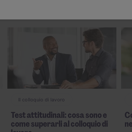
enorme pressione su un incontro imminente. Comprensibilmen
o di lancio per l'inizio della vostra carriera da sogno o pot
certezza di un colloquio di lavoro è molto spesso un fattore si
razione accurata
può aiutare a gestire questa ansia e questo
lefono, tramite videochiamata o un tradizionale colloquio di l
per il lavoro dei vostri sogni volete essere sicuri di fare co
otenziale datore di lavoro, non solo l'intervistatore
valuterà 
stra
personalità
e se vi troverete bene o meno all'interno del 
nizzazione e se la cultura generale del posto di lavoro è que
urante un colloquio di lavoro, quindi abbiamo sviluppato un
o incontro. Il nostro team di esperti consulenti di reclutament
voro
basato sulle competenze o un colloquio basato sulla for
Il colloquio di lavoro
l vostro stipendio.
ssicurarvi di presentarvi come un candidato composto e sicuro
Test attitudinali: cosa sono e
Co
come superarli al colloquio di
ne