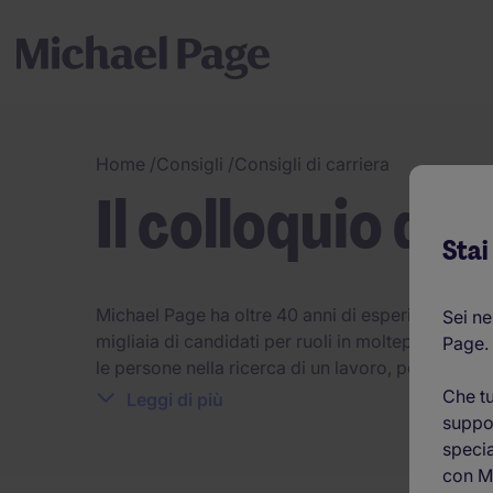
Home
/
Consigli
/
Consigli di carriera
Il colloquio di 
Stai
Michael Page ha oltre 40 anni di esperienza nel 
Sei ne
migliaia di candidati per ruoli in molteplici sett
Page.
le persone nella ricerca di un lavoro, personali
opportunità
per far progredire le persone di tale
Che tu
Leggi di più
neolaureati o professionisti esperti, un aspetto f
suppor
Ci sono molte persone che temono l'incontro inizi
specia
rispondere a domande impegnative e vendersi c
con M